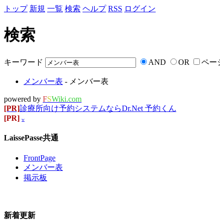
トップ
新規
一覧
検索
ヘルプ
RSS
ログイン
検索
キーワード
AND
OR
ペー
メンバー表
- メンバー表
powered by
F
S
Wiki.com
[PR]
診療所向け予約システムならDr.Net 予約くん
[PR]
w
LaissePasse共通
FrontPage
メンバー表
掲示板
新着更新