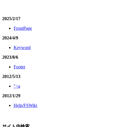
2025/2/17
FrontPage
2024/4/9
Keyword
2023/8/6
Footer
2012/5/13
"<a
2012/1/29
Help/FSWiki
サイト内検索